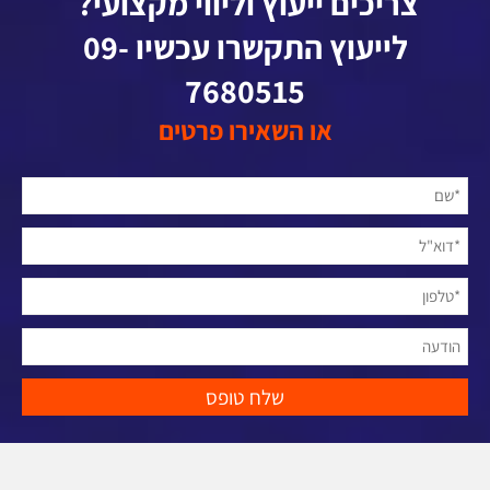
צריכים ייעוץ וליווי מקצועי?
לייעוץ התקשרו עכשיו 09-
7680515
או השאירו פרטים